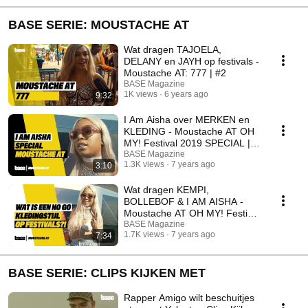
BASE SERIE: MOUSTACHE AT
Wat dragen TAJOELA,
DELANY en JAYH op festivals -
Moustache AT: 777 | #2
BASE Magazine
1K views
6 years ago
9:32
I Am Aisha over MERKEN en
KLEDING - Moustache AT OH
MY! Festival 2019 SPECIAL |
#1 | Basemag.nl
BASE Magazine
1.3K views
7 years ago
3:10
Wat dragen KEMPI,
BOLLEBOF & I AM AISHA -
Moustache AT OH MY! Festival
BASE Magazine
2019 | #1
1.7K views
7 years ago
7:34
BASE SERIE: CLIPS KIJKEN MET
Rapper Amigo wilt beschuitjes