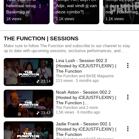
helemaal terug.. | 
Adje, wat vindt jij van 
jij deze lijpe sessi
Basemag.nl
deze combo?| 
nog? | Basemag.
Basemag.nl
1K views
1.1K views
1.1K views
THE FUNCTION | SESSIONS
Make sure to follow The Function and subscribe to our channel to stay
up to date with upcoming sessions, exclusive performances, and
members-only content.
Lina Lush - Session 002.3
(Hosted by iCEJUSTFLEXIN’) |
The Function
The Function and BASE Magazine
213 views
5 months ago
23:14
Noah Aston - Session 002.2
(Hosted by iCEJUSTFLEXIN’) |
The Function |
Afro/Amapiano/Dancehall/Trap
The Function and 2 more
1.5K views
6 months ago
23:43
Jadie Frank - Session 002.1
(Hosted by iCEJUSTFLEXIN’) |
The Function