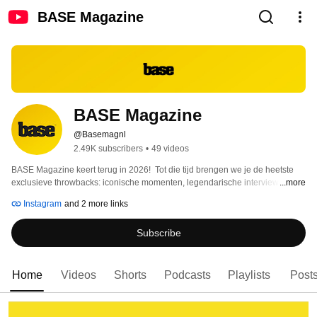
BASE Magazine
BASE Magazine
@Basemagnl
2.49K subscribers
•
49 videos
BASE Magazine keert terug in 2026!  Tot die tijd brengen we je de heetste 
exclusieve throwbacks: iconische momenten, legendarische interviews met 
...more
artiesten en highlights van urban en entertainment in Nederland. Geboren 
Instagram
and 2 more links
uit Straat-Dichters.nl, ademt BASE Magazine de ziel van hiphop en urban 
lifestyle. Voor en door de netwerkgeneratie. Jong, online, betrokken en 
Subscribe
ongecensureerd. 
Home
Videos
Shorts
Podcasts
Playlists
Post