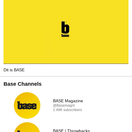
Dit is BASE
Base Channels
BASE Magazine
@Basemagnl
2.49K subscribers
BASE | Throwbacks