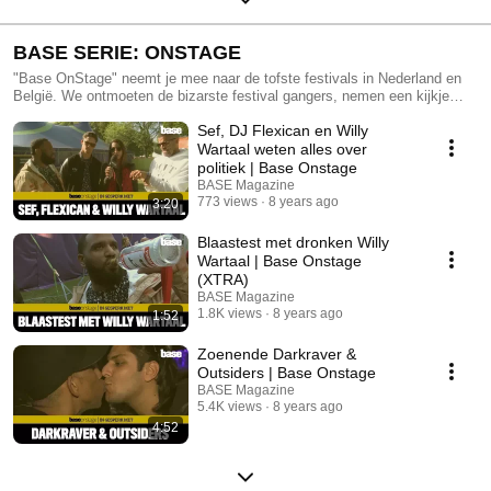
BASE SERIE: ONSTAGE
"Base OnStage" neemt je mee naar de tofste festivals in Nederland en
België. We ontmoeten de bizarste festival gangers, nemen een kijkje
backstage en gaan in gesprek met de tofste artiesten.
Sef, DJ Flexican en Willy
Wartaal weten alles over
politiek | Base Onstage
BASE Magazine
773 views
8 years ago
3:20
Blaastest met dronken Willy
Wartaal | Base Onstage
(XTRA)
BASE Magazine
1.8K views
8 years ago
1:52
Zoenende Darkraver &
Outsiders | Base Onstage
BASE Magazine
5.4K views
8 years ago
4:52