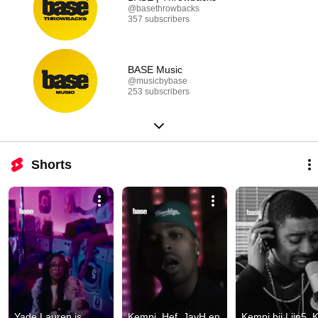
@basethrowbacks
357 subscribers
BASE Music
@musicbybase
253 subscribers
Shorts
Yade Lauren is 
Kempi, Hef, JayH en 
Kempi bij Lijn5. K