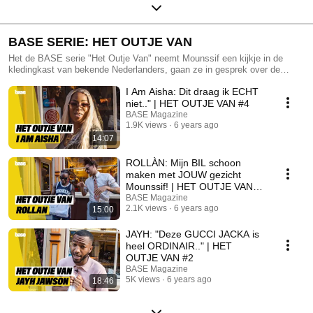
BASE SERIE: HET OUTJE VAN
Het de BASE serie "Het Outje Van" neemt Mounssif een kijkje in de
kledingkast van bekende Nederlanders, gaan ze in gesprek over de
kleding stijl en kleden ze elkaar in tweedehands kleding winkel: “De
I Am Aisha: Dit draag ik ECHT
Zipper”.
niet.." | HET OUTJE VAN #4
BASE Magazine
1.9K views
6 years ago
14:07
ROLLÀN: Mijn BIL schoon
maken met JOUW gezicht
Mounssif! | HET OUTJE VAN
#3
BASE Magazine
2.1K views
6 years ago
15:00
JAYH: "Deze GUCCI JACKA is
heel ORDINAIR.." | HET
OUTJE VAN #2
BASE Magazine
5K views
6 years ago
18:46