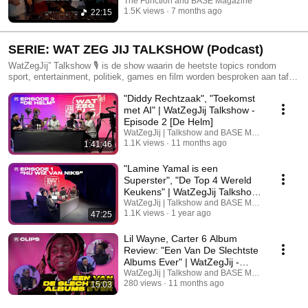
The Function and BASE Magazine
1.5K views
7 months ago
22:15
SERIE: WAT ZEG JIJ TALKSHOW (Podcast)
WatZegJij” Talkshow 🎙️ is de show waarin de heetste topics rondom
sport, entertainment, politiek, games en film worden besproken aan tafel.
De podcast is binnenkort exclusief te beluisteren op Spotify en te
"Diddy Rechtzaak", "Toekomst
bekijken op YouTube! #Base
met AI" | WatZegJij Talkshow -
Episode 2 [De Helm]
WatZegJij | Talkshow and BASE Magazine
1.1K views
11 months ago
1:41:46
"Lamine Yamal is een
Superster", "De Top 4 Wereld
Keukens" | WatZegJij Talkshow
- Episode 1
WatZegJij | Talkshow and BASE Magazine
1.1K views
1 year ago
47:25
Lil Wayne, Carter 6 Album
Review: "Een Van De Slechtste
Albums Ever" | WatZegJij -
Clips
WatZegJij | Talkshow and BASE Magazine
280 views
11 months ago
15:03